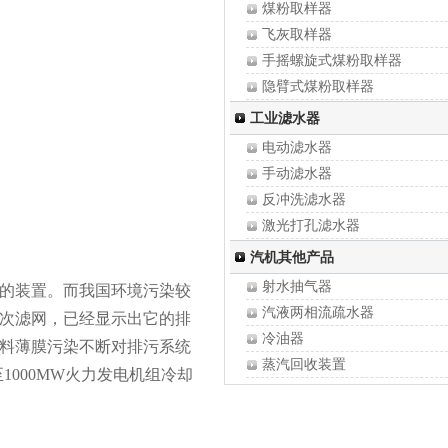
煤粉取样器
凝汽器海绵胶球
飞灰取样器
手摇螺旋式煤粉取样器
隐臂式煤粉取样器
移动式煤粉取样器
工业滤水器
固定式煤粉取样器
电动滤水器
全自动煤粉取样器
手动滤水器
自抽式飞灰取样器
反冲洗滤水器
推入式煤粉取样装置
激光打孔滤水器
锅炉取样冷却器
全自动滤水器
汽机其他产品
工业滤水器
射水抽气器
的装置。而我国环境污染较
发电机定子冷却水新型滤网
汽液两相流疏水器
次滤网，已经显示出它的排
冷油器
料薄膜污染不断对排污系统
蒸汽回收装置
000MW火力发电机组冷却
减温减压器
烟气挡板门
磷酸盐加药装置