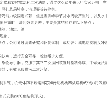
式和旋转式两种二次滤网，通过这么多年来运行实践证明，主
网孔及易堵塞，清理要等待停机。
污能力较固定式强，但是当洪峰季节货水污较严重时，以及水
损严重时，清污效果更差，主要是其结构存在以下缺点：
油箱、油缸、油
现象。
缺点，公司通过调查研究和反复试制，成功设计成电动旋转反冲
缺点，运行安全可靠，检修维护方便。
杂物导引器，克服了其它二次滤网装置对塑料薄膜、丁螺无法
器，有效克服排污二次污染。
控制系统，⑵壳体⑶不锈钢网芯⑷传动机构⑸减速机⑹强排污装
角式安装(90℃角结构形式) 。