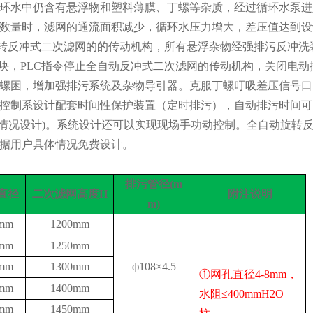
环水中仍含有悬浮物和塑料薄膜、丁螺等杂质，经过循环水泵进
数量时，滤网的通流面积减少，循环水压力增大，差压值达到设
动旋转反冲式二次滤网的的传动机构，所有悬浮杂物经强排污反冲
模块，PLC指令停止全自动反冲式二次滤网的传动机构，关闭电
螺困，增加强排污系统及杂物导引器。克服丁螺叮吸差压信号口
控制系设计配套时间性保护装置（定时排污），自动排污时间可
实际情况设计)。系统设计还可以实现现场手功动控制。全自动旋转
据用户具体情况免费设计。
排污管径
(m
直径
二次滤网高度
H
附注说明
m)
mm
1200mm
mm
1250mm
mm
1300mm
ф108
×
4.5
①网孔直径4-8
mm
，
mm
140
0mm
水阻≤
400mmH2O
mm
1450
mm