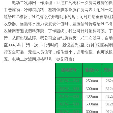
电动二次滤网
工作原理：经过拦污栅和一次滤网过滤的循
中悬浮物、冷却塔填料、塑料薄膜等杂质在滤网表面附到一定
送给PLC模块，PLC指令打开电动排污阀，同时启动全自
收杂器。当循环水压力恢复设计值时，差压信号传送给PLC
次滤网普遍被塑料薄膜、丁螺困绕，我公司针对塑料薄膜、丁
污，从而出现故障。我公司全自动旋转反冲式二次滤网，自动
至999小时排污一次，排污时间一般设置为2至5分钟(根据
行安全可靠，无需人员值守，维俢量小，适用性强。也可以根
五、电动二次滤网规格型号（参见附表）
规格型号
通径
D
N
壳体
XEW—
250
250mm
262
XEW—
300
300mm
312
XEW—
4
00
400mm
412
XEW—500
500mm
812
XEW—600
600mm
912