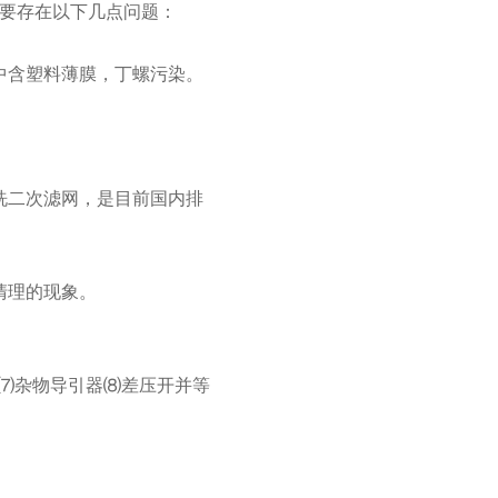
要存在以下几点问题：
中含塑料薄膜，丁螺污染。
洗二次滤网，是目前国内排
清理的现象。
置⑺杂物导引器⑻差压开并等