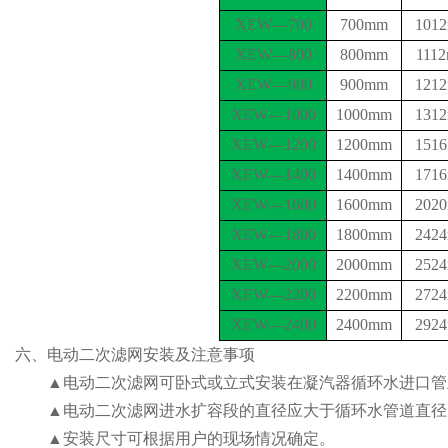
XEW—700
700mm
1012
XEW—800
800mm
1112
XEW—900
900mm
1
212
XEW—1000
1000mm
1312
XEW—1200
1200mm
1516
XEW—1400
1400mm
1716
XEW—1600
1600mm
2020
XEW—1800
1800mm
242
4
XEW—2000
2000mm
2
524
XEW—2200
2200mm
2724
XEW—2
4
00
2
4
00mm
2924
六、电动二次滤网安装及注意事项
▲电动二次滤网可卧式或立式安装在凝汽器循环水进口管上
▲电动二次滤网进水扩容段的直径应大于循环水管道直径
▲安装尺寸可根据用户的现场情况确定。