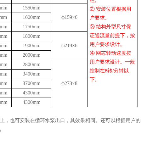
柱。
mm
1550
mm
② 安装位置根据用
mm
1600
mm
ф159
×6
户要求。
mm
1750
mm
③ 结构外型尺寸保
证通流量前提下，按
mm
1800
mm
用户要求设计。
mm
1900
mm
ф
21
9
×6
④ 网芯转动速度按
mm
2000
mm
用户要求设计。一般
mm
2800
mm
控制在8转/分钟以
mm
340
0mm
下。
mm
3
7
0
0mm
ф
273×8
mm
430
0mm
mm
430
0mm
，也可安装在循环水泵出口，其效果相同。还可以根据用户的
。