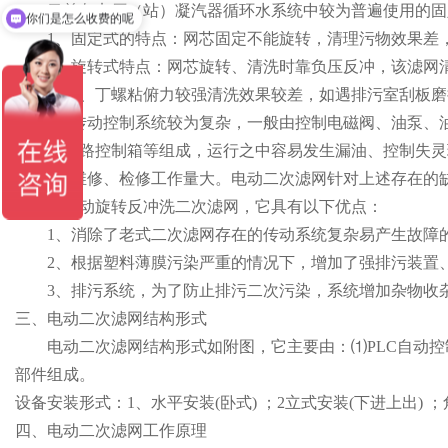
目前各电厂（站）凝汽器循环水系统中较为普遍使用的固定
你们是怎么收费的呢
1、固定式的特点：网芯固定不能旋转，清理污物效果差，
2、旋转式特点：网芯旋转、清洗时靠负压反冲，该滤网清
塑料薄膜、丁螺粘俯力较强清洗效果较差，如遇排污室刮板磨
1）传动控制系统较为复杂，一般由控制电磁阀、油泵、
马达、油路控制箱等组成，运行之中容易发生漏油、控制失灵
2）维修、检修工作量大。
电动二次滤网
针对上述存在的
污性能电动旋转反冲洗二次滤网，它具有以下优点：
1、消除了老式二次滤网存在的传动系统复杂易产生故障的
2、根据塑料薄膜污染严重的情况下，增加了强排污装置、
3、排污系统，为了防止排污二次污染，系统增加杂物收杂
三、电动二次滤网结构形式
电动二次滤网
结构形式如附图，它主要由：⑴PLC自动
部件组成。
设备安装形式：1、水平安装(卧式) ；2立式安装(下进上出) ；
四、电动二次滤网工作原理