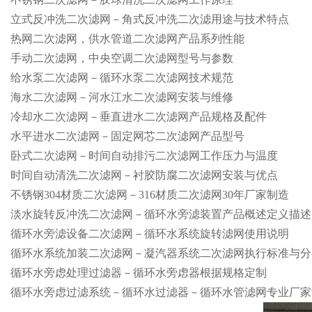
立式反冲洗二次滤网－角式反冲洗二次滤用途与技术特点
热网二次滤网，供水管道二次滤网产品系列性能
手动二次滤网，中央空调二次滤网型号与参数
给水泵二次滤网－循环水泵二次滤网技术规范
海水二次滤网－河水江水二次滤网安装与维修
冷却水二次滤网－垂直进水二次滤网产品规格及配件
水平进水二次滤网－固定网芯二次滤网产品型号
卧式二次滤网－时间自动排污二次滤网工作压力与温度
时间自动清洗二次滤网－衬胶防腐二次滤网安装与优点
不锈钢304材质二次滤网－316材质二次滤网30年厂家制造
淡水旋转反冲洗二次滤网－循环水旁滤装置产品概述定义描述
循环水旁滤设备二次滤网－循环水系统旋转滤网使用说明
循环水系统加装二次滤网－凝汽器系统二次滤网执行标准与分
循环水旁虑处理过滤器－循环水旁虑器根据规格定制
循环水旁虑过滤系统－循环水过滤器－循环水管滤网专业厂家