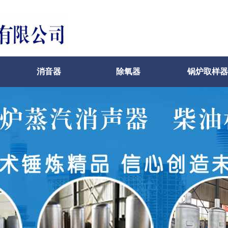
消音器
除氧器
锅炉取样器