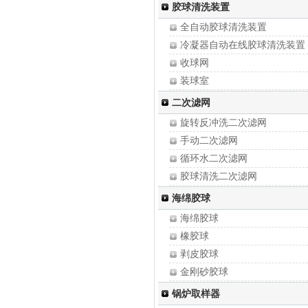
解析除氧器
胶球清洗装置
真空电化学除氧器
全自动胶球清洗装置
一种低压除氧器自补水溢流水
冷凝器自动在线胶球清洗装置
海绵铁除氧器
收球网
装球室
凝汽器胶球清洗装置
二次滤网
中央空调胶球清洗装置
旋转反冲洗二次滤网
胶球泵
手动二次滤网
凝汽器端盖密封条
循环水二次滤网
凝汽器换管改造
胶球清洗二次滤网
热网除污器/管道除污器
海绵胶球
电动二次滤网
海绵胶球
全自动二次滤网
橡胶球
剥皮胶球
金刚砂胶球
硅化胶球（偏心球）
锅炉取样器
普通海绵胶球（光胶球）