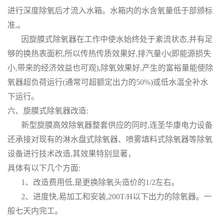
进行深度除氧后才流入水箱。水箱内的水含氧量低于部颁标
准,。
因旋膜式除氧器在工作中使水始终处于紊流状态,并有足
够的换热表面积,所以传热传质效果好,排汽量小(即能源损失
小,带来的经济效益也可观),除氧效果好,产生的富裕量能使除
氧器超负荷运行(通常可超额定出力的50%)或低水温全补水
下运行。
六、旋膜式除氧器改造:
新型旋膜高效除氧器整套供应的同时,连圣华康电力设备
还承接对现有的淋水盘式除氧器、喷雾填料式除氧器等除氧
设备进行技术改造,其效果特别显著，
具体有以下几个方面:
1、改造费用低,是更换除氧头造价的1/2左右。
2、进度快,易加工和安装,200T/H以下出力的除氧器。一
般七天内完工。