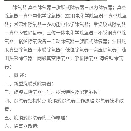
除氧器-真空除氧器－
旋膜式除氧器
－热力除氧器；真空
除氧器－真空电化学除氧器；ZDH电化学除氧器－真空除氧
器；常温水除氧器－多功能电化学除氧器；常温膜式除氧器
－真空膜式除氧器；三位一体电化学除氧器－不锈钢真空除
氧器；锅炉除氧设备－自动除氧器－旋膜式除氧器；油田热
采真空除氧器－水膜除氧器；低位除氧器－高压除氧器；油
田热采除氧器－两级真空除氧器；解析除氧器-海绵铁除氧
器；
一、概 述：
二、新型
旋膜式除氧器
：
三、旋膜式除氧器型号、技术特性及配套参数：
四、除氧器结构特点 旋膜式除氧器工作原理 除氧器技术改
造：
五、旋膜式除氧器的工作原理：
六、除氧器改造: