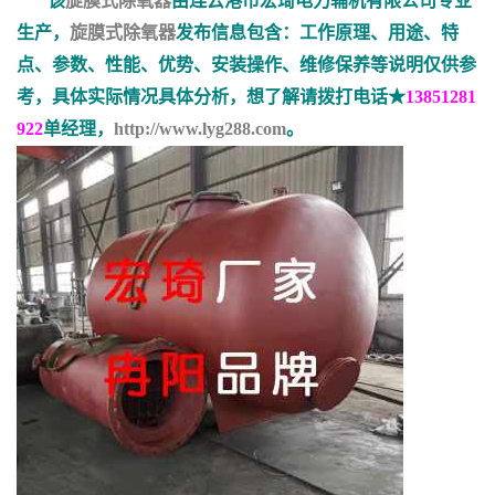
该
旋膜式除氧器
由连云港市宏琦电力辅机有限公司专业
生产，
旋膜式除氧器
发布信息包含：工作原理、用途、特
点、参数、性能、优势、安装操作、维修保养等说明仅供参
考，具体实际情况具体分析，想了解请拨打电话★
13851281
922
单经理，
http://www.lyg288.com
。