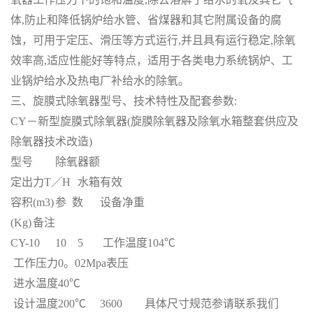
体,防止和降低锅炉给水管、省煤器和其它附属设备的腐
蚀，可用于定压、滑压等方式运行,并且具有运行稳定,除氧
效率高,适应性能好等特点，适用于各类电力系统锅炉、工
业锅炉给水及热电厂补给水的除氧。
三、旋膜式除氧器型号、技术特性及配套参数:
CY－新型旋膜式除氧器(旋膜除氧器及除氧水箱整套供应及
除氧器技术改造)
型号
除氧器额
定出力T／H
水箱有效
容积(m3)
参 数
设备净重
(Kg)
备注
CY-10
10
5
工作温度104℃
工作压力0。02Mpa表压
进水温度40℃
设计温度200℃
3600
具体尺寸规范参请联系我们