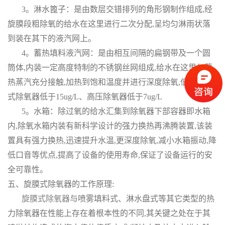
3。淋水篦子：是由数层交错排列的角形钢制作组成,经
旋膜段粗除氧的给水在这里进行二次分配,呈均匀淋雨状落
到装在其下的液汽网上。
4。蓄热填料液汽网：是由相互间隔的扁钢带及一个圆
筒体,内装一定高度特制的不锈钢丝网组成,给水在这里与蓄
热蒸汽充分接触,加热到饱和温度并进行深度除氧,低压大气
式除氧器低于15ug/L、高压除氧器低于7ug/L
5。水箱：除过氧的给水汇集到除氧器下部容器即水箱
内,除氧水箱内装有新科学设计的强力换热再沸腾装置,该装
置具有强力换热,迅速提升水温,更深度除氧,减小水箱振动,降
低口音等优点,提高了设备的使用寿命,保证了设备运行的安
全可靠性。
五、旋膜式除氧器的工作原理:
旋膜式除氧器
与喷雾填料式、淋水盘式等其它类型的热
力除氧器在性能上存在着根本性的不同,其关键之处在于其