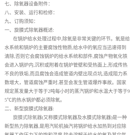
七、除氧器设备附件：
八、安装、运行和检修：
九、订购须知：
一、旋膜式除氧器概述:
在锅炉给水处理过程中,除氧是非常关键的环节。氧是给
水系统和锅炉的主要腐蚀性物质,给水中的氧应当迅速得到
清除,否则它会腐蚀锅炉的给水系统和部件,腐蚀产物氧化铁
会进入锅炉内,沉积或附着在锅炉管壁和受热面上,形成传热
不良的铁垢,而且腐蚀会造成管道内壁出现点坑,造成阻力系
数增大，管道腐蚀严重时,甚至会发生管道爆炸事故。国家
规定蒸发量大于等于2吨每小时的蒸汽锅炉和水温大于等于9
5℃的热水锅炉都必须除氧。
二、新型旋膜式除氧器:
旋膜式除氧器
(又称膜式除氧器及水膜式除氧器)是一种
新型热力除氧器,是用汽轮机抽汽将锅炉给水加热到对应除
氧器工作压力下的饱和温度,除去溶解于给水的氧及其它气