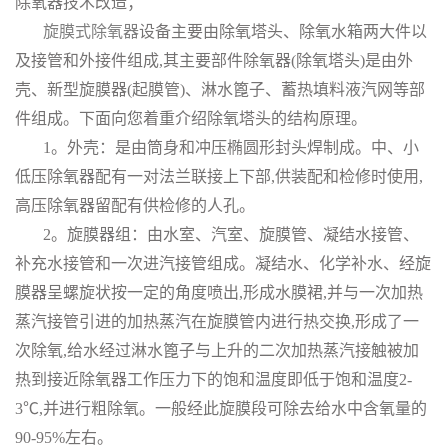
除氧器技术改造；
旋膜式除氧器
设备主要由除氧塔头、除氧水箱两大件以
及接管和外接件组成,其主要部件除氧器(除氧塔头)是由外
壳、新型旋膜器(起膜管)、淋水篦子、蓄热填料液汽网等部
件组成。下面向您着重介绍除氧塔头的结构原理。
1。外壳：是由筒身和冲压椭圆形封头焊制成。中、小
低压除氧器配有一对法兰联接上下部,供装配和检修时使用,
高压除氧器留配有供检修的人孔。
2。旋膜器组：由水室、汽室、旋膜管、凝结水接管、
补充水接管和一次进汽接管组成。凝结水、化学补水、经旋
膜器呈螺旋状按一定的角度喷出,形成水膜裙,并与一次加热
蒸汽接管引进的加热蒸汽在旋膜管内进行热交换,形成了一
次除氧,给水经过淋水篦子与上升的二次加热蒸汽接触被加
热到接近除氧器工作压力下的饱和温度即低于饱和温度2-
3℃,并进行粗除氧。一般经此旋膜段可除去给水中含氧量的
90-95%左右。