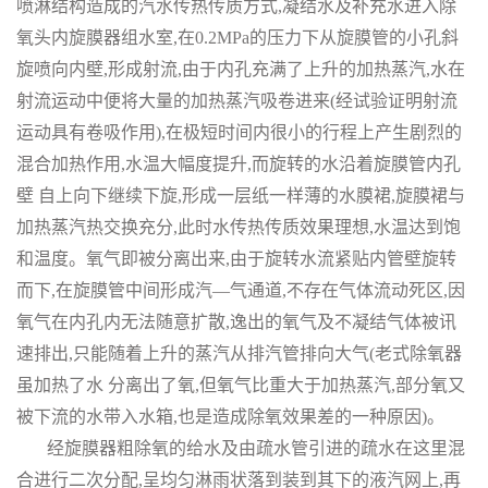
喷淋结构造成的汽水传热传质方式,凝结水及补充水进入除
氧头内旋膜器组水室,在0.2MPa的压力下从旋膜管的小孔斜
旋喷向内壁,形成射流,由于内孔充满了上升的加热蒸汽,水在
射流运动中便将大量的加热蒸汽吸卷进来(经试验证明射流
运动具有卷吸作用),在极短时间内很小的行程上产生剧烈的
混合加热作用,水温大幅度提升,而旋转的水沿着旋膜管内孔
壁 自上向下继续下旋,形成一层纸一样薄的水膜裙,旋膜裙与
加热蒸汽热交换充分,此时水传热传质效果理想,水温达到饱
和温度。氧气即被分离出来,由于旋转水流紧贴内管壁旋转
而下,在旋膜管中间形成汽—气通道,不存在气体流动死区,因
氧气在内孔内无法随意扩散,逸出的氧气及不凝结气体被讯
速排出,只能随着上升的蒸汽从排汽管排向大气(老式除氧器
虽加热了水 分离出了氧,但氧气比重大于加热蒸汽,部分氧又
被下流的水带入水箱,也是造成除氧效果差的一种原因)。
经旋膜器粗除氧的给水及由疏水管引进的疏水在这里混
合进行二次分配,呈均匀淋雨状落到装到其下的液汽网上,再