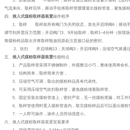
3、防磨措施 不取样时，取样管退出煤粉管道避开煤粉气流对取
气流来向。取样完毕，摇动手轮将取样管缓缓退出煤粉管道，避免煤
四、
推入式煤粉取样器装置
操作程序
1、取样 取样前所有阀门为关闭状态，首先开启球阀6；摇动手轮
调节到所需压力范围；开启阀门3、9开始取样，取样1~4分钟（按现场
将煤粉样品取出并将取样瓶放回原处注意接口处的密封。
2、吹扫 开启球阀13；关球阀3；开启球阀9；压缩空气将通过
五、
推入式煤粉取样器装置
性能特点
1、产品取样管采用不锈钢制作，外观整洁小巧，整体使用寿命长
2、结构简单，取样简单方便，
3、压缩空气可调，取出的煤粉样品具有代表性。
4、可采用压缩空气吹扫取样管，避免煤粉堵塞取样管。
5、固定安装在煤粉管道上，密封严实，无一丝煤粉泄漏，对工作
6、取样管使用时置入煤粉管道内，取完煤粉样品后可以退出煤粉
7、一人即可操作，操作人员劳动强度小。
六、推入式煤粉取样器装置安装要求