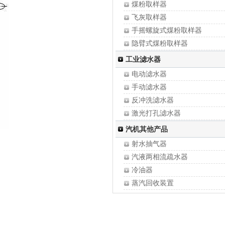
煤粉取样器
凝汽器海绵胶球
飞灰取样器
手摇螺旋式煤粉取样器
隐臂式煤粉取样器
移动式煤粉取样器
工业滤水器
固定式煤粉取样器
电动滤水器
全自动煤粉取样器
手动滤水器
自抽式飞灰取样器
反冲洗滤水器
推入式煤粉取样装置
激光打孔滤水器
锅炉取样冷却器
全自动滤水器
汽机其他产品
工业滤水器
射水抽气器
发电机定子冷却水新型滤网
汽液两相流疏水器
冷油器
蒸汽回收装置
减温减压器
烟气挡板门
磷酸盐加药装置