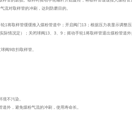
样管的磨损。取样时摇动手轮螺杆开始旋转，将取样管缓缓推入煤粉管
粉气流对取样管的冲刷，达到防磨目的。
1将取样管缓缓推入煤粉管道中；开启阀门13；根据压力表显示调整压
实际情况定）；关闭球阀13、3、9；摇动手轮1将取样管退出煤粉管道外
球阀9吹扫取样管。
。
环境不污染。
管道外，避免煤粉气流的冲刷，使用寿命长。