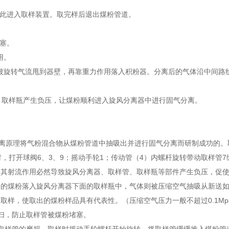
此进入取样装置。取完样后退出煤粉管道。
塞。
用。
旋转气流甩到器壁，再靠重力作用落入积粉器。分离后的气体沿中间路
取样瓶产生负压，让煤粉顺利进入旋风分离器中进行固气分离。
原理将气粉混合物从煤粉管道中抽吸出并进行固气分离而研制成功的。
，打开球阀6、3、9；摇动手轮1；传动管（4）内螺杆旋转带动取样管
，其射流作用必然导致旋风分离器、取样管、取样瓶等部件产生负压，促
出的煤粉落入旋风分离器下面的取样瓶中，气体则被压缩空气抽吸从新送
样，使取出的煤粉样品具有代表性。（压缩空气压力一般不超过0.1Mp
，防止取样管被煤粉堵塞。