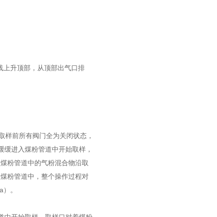
线上升顶部，从顶部出气口排
取样前所有阀门全为关闭状态，
7缓缓进入煤粉管道中开始取样，
使煤粉管道中的气粉混合物沿取
如煤粉管道中，整个操作过程对
a）。