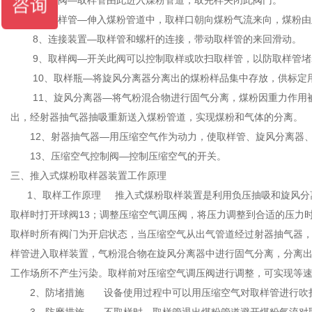
6、球阀—取样管由此进入煤粉管道，取完样关闭此阀门。
7、取样管—伸入煤粉管道中，取样口朝向煤粉气流来向，煤粉由
8、连接装置—取样管和螺杆的连接，带动取样管的来回滑动。
9、取样阀—开关此阀可以控制取样或吹扫取样管，以防取样管堵
10、取样瓶—将旋风分离器分离出的煤粉样品集中存放，供标定
11、旋风分离器—将气粉混合物进行固气分离，煤粉因重力作用被
出，经射器抽气器抽吸重新送入煤粉管道，实现煤粉和气体的分离。
12、射器抽气器—用压缩空气作为动力，使取样管、旋风分离器、
13、压缩空气控制阀—控制压缩空气的开关。
三、推入式煤粉取样器装置工作原理
1、取样工作原理 推入式煤粉取样装置是利用负压抽吸和旋风分离
取样时打开球阀13；调整压缩空气调压阀，将压力调整到合适的压力时
取样时所有阀门为开启状态，当压缩空气从出气管道经过射器抽气器
样管进入取样装置，气粉混合物在旋风分离器中进行固气分离，分离
工作场所不产生污染。取样前对压缩空气调压阀进行调整，可实现等速取
2、防堵措施 设备使用过程中可以用压缩空气对取样管进行吹扫