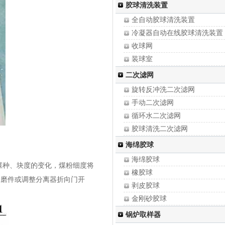
解析除氧器
胶球清洗装置
真空电化学除氧器
全自动胶球清洗装置
一种低压除氧器自补水溢流水
冷凝器自动在线胶球清洗装置
海绵铁除氧器
收球网
装球室
凝汽器胶球清洗装置
二次滤网
中央空调胶球清洗装置
旋转反冲洗二次滤网
胶球泵
手动二次滤网
凝汽器端盖密封条
循环水二次滤网
凝汽器换管改造
胶球清洗二次滤网
热网除污器/管道除污器
海绵胶球
电动二次滤网
海绵胶球
煤种、块度的变化，煤粉细度将
全自动二次滤网
橡胶球
研磨件或调整分离器折向门开
剥皮胶球
金刚砂胶球
硅化胶球（偏心球）
锅炉取样器
普通海绵胶球（光胶球）