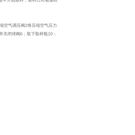
道中开始取样，取样口对着煤粉
缩空气调压阀2将压缩空气压力
并关闭球阀6；取下取样瓶10；