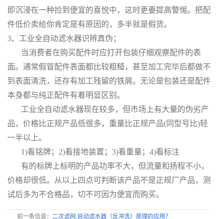
即沉浸在一种捡到便宜的喜悦中，这时更要提高警惕。把配
件低价卖给你肯定是有原因的，多半就是假货。
3、工业全自动滤水器识辨真伪；
当消费者在购买配件时应打开包装仔细观察配件的表
面。通常假冒配件表面都比较粗糙，甚至加工完毕后都做不
到表面清洗，还存有加工残留的铁屑。无论是包装还是配件
本身都与纯正配件有着明显区别。
工业全自动滤水器现在较多，但市场上有大量的伪劣产
品，价格比正规产品低很多，重量比正规产品(同型号比)轻
一半以上。
1)看铭牌；2)看接地装置；3)看重量；4)看标注
有的标牌上标明的产品功率不大，但流量和扬程不小，
价格却很低。从以上四点可判断该产品不是正规厂产品，测
试后多为不合格品，切不可因为便宜而购买。
前一条信息：
二次滤网,自动滤水器（反冲洗）原理的应用？